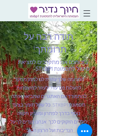
תודה רבה על
תרומתך!
"בזכותכם אנו מתקרבים למציאת
טיפול לתסמונת
STXBP1
התרומה שלך עוזרת לנו לממן מחקר,
להעלות מודעות ולעזור למשפחות
להתמודד עם האתגרים שמביאה איתה
תסמונת STXBP1. כל שקל תומך בצעד
נוסף בדרך לפתרון ומעניק תקווה
לילדים הזקוקים לכך. אנחנו מודים לך על
הנדיבות ועל הרצון הטוב"